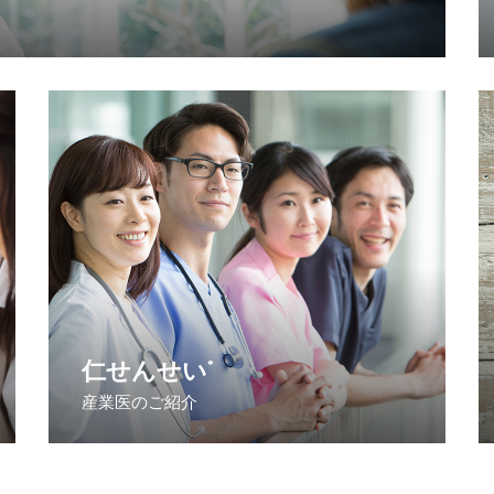
仁せんせい
®
産業医のご紹介