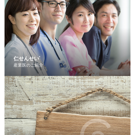
仁せんせい
®
産業医のご紹介