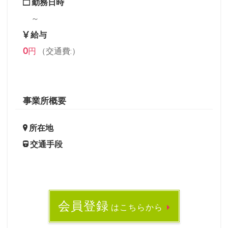
勤務日時
～
給与
0
円
（交通費:）
事業所概要
所在地
交通手段
会員登録
はこちらから