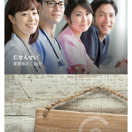
仁せんせい
®
産業医のご紹介