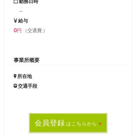
勤務日時
～
給与
0
円
（交通費:）
事業所概要
所在地
交通手段
会員登録
はこちらから