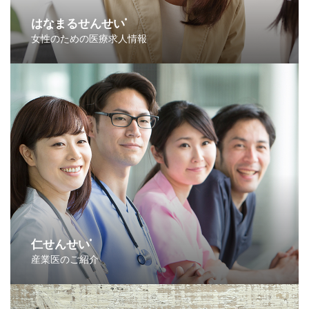
はなまるせんせい
®
女性のための医療求人情報
仁せんせい
®
産業医のご紹介