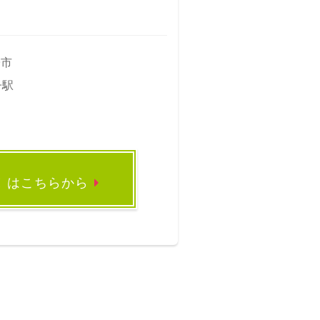
子市
子駅
録
はこちらから