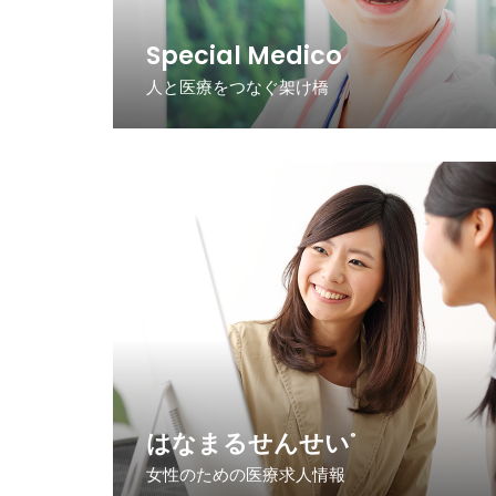
Special Medico
人と医療をつなぐ架け橋
はなまるせんせい
®
女性のための医療求人情報