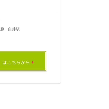
市
港腺 白井駅
録
はこちらから