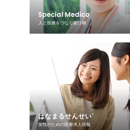
Special Medico
人と医療をつなぐ架け橋
はなまるせんせい
®
女性のための医療求人情報