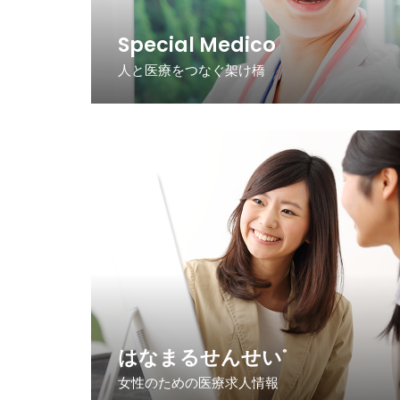
Special Medico
人と医療をつなぐ架け橋
はなまるせんせい
®
女性のための医療求人情報