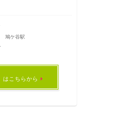
市
道 鳩ケ谷駅
分
録
はこちらから