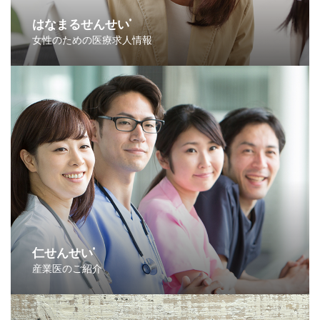
はなまるせんせい
®
女性のための医療求人情報
仁せんせい
®
産業医のご紹介