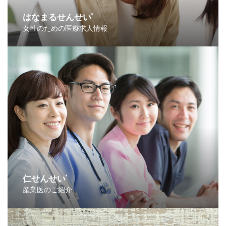
はなまるせんせい
®
女性のための医療求人情報
仁せんせい
®
産業医のご紹介