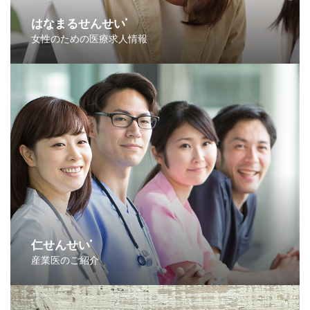
はなまるせんせい
®
女性のための医療求人情報
仁せんせい
®
産業医のご紹介