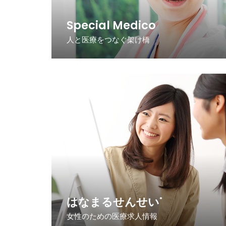
Special Medico
人と医療をつなぐ架け橋
はなまるせんせい
®
女性のための医療求人情報