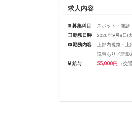
求人内容
募集科目
スポット：健診
勤務日時
2026年9月8日(火)
勤務内容
上部内視鏡・上
説明あり／読影
55,000
給与
円
（交通