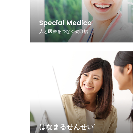
Special Medico
人と医療をつなぐ架け橋
はなまるせんせい
®