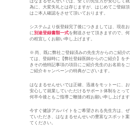
はなまるせんせいでは、全ての先生方が安心して就
為に、大変失礼とは存じますが、はじめてご登録頂
はご本人確認をさせて頂いております。
システムより仮登録完了後につきましては、現在お
に
別途登録書類一式
を郵送させて頂きますので、何
の程宜しくお願い申し上げます。
※ 尚、既に弊社ご登録済みの先生方からのご紹介
ては、登録時に【弊社登録医師からのご紹介】をチ
きその他特記事項の項目にご紹介先生のお名前をご
ご紹介キャンペーンの特典がございます。
はなまるせんせいでは正確、迅速をモットーに、お
安心して就業していただけるサポート体制をとって
何卒今後ともご指導ご鞭撻の程お願い申し上げます
今すぐ健診アルバイトをご希望される先生方は、ぜ
ていただき、はなまるせんせいの豊富なスポット案
てください。