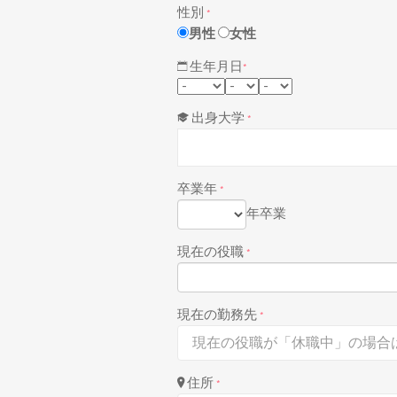
性別
*
男性
女性
生年月日
*
出身大学
*
卒業年
*
年卒業
現在の役職
*
現在の勤務先
*
住所
*