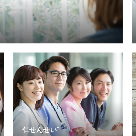
仁せんせい
®