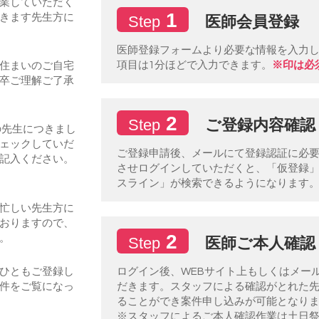
業していただく
1
医師会員登録
きます先生方に
Step
医師登録フォームより必要な情報を入力
項目は1分ほどで入力できます。
※印は必
住まいのご自宅
卒ご理解ご了承
2
ご登録内容確認
Step
の先生につきまし
ェックしていだ
ご登録申請後、メールにて登録認証に必要な
記入ください。
させログインしていただくと、「仮登録
スライン」が検索できるようになります
忙しい先生方に
おりますので、
2
医師ご本人確認
。
Step
ログイン後、WEBサイト上もしくはメー
ひともご登録し
だきます。スタッフによる確認がとれた
件をご覧になっ
ることができ案件申し込みが可能となり
※スタッフによるご本人確認作業は土日祭