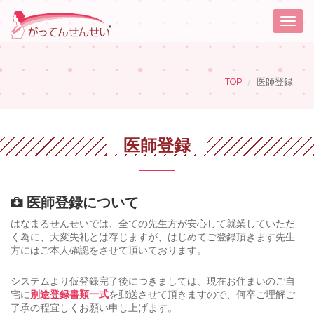
Toggle
naviga
TOP
医師登録
医師登録
医師登録について
はなまるせんせいでは、全ての先生方が安心して就業していただ
く為に、大変失礼とは存じますが、はじめてご登録頂きます先生
方にはご本人確認をさせて頂いております。
システムより仮登録完了後につきましては、現在お住まいのご自
宅に
別途登録書類一式
を郵送させて頂きますので、何卒ご理解ご
了承の程宜しくお願い申し上げます。