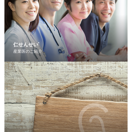
仁せんせい
®
産業医のご紹介