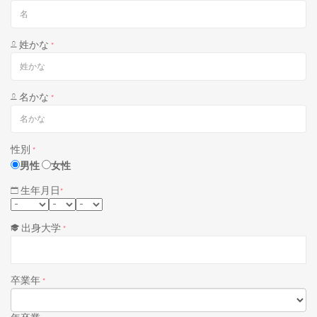
姓かな
*
名かな
*
性別
*
男性
女性
生年月日
*
出身大学
*
卒業年
*