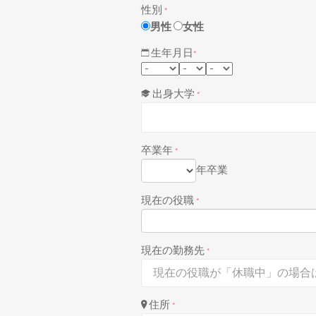
性別
*
男性
女性
生年月日
*
出身大学
*
卒業年
*
年卒業
現在の役職
*
現在の勤務先
*
住所
*