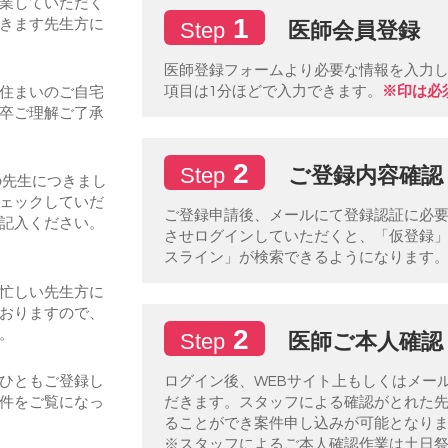
業していただく
1
医師会員登録
きます先生方に
Step
医師登録フォームより必要な情報を入力
項目は1分ほどで入力できます。
※印は必
住まいのご自宅
卒ご理解ご了承
2
ご登録内容確認
Step
の先生につきまし
ェックしていだ
ご登録申請後、メールにて登録認証に必要な
記入ください。
させログインしていただくと、「仮登録
スライン」が検索できるようになります
忙しい先生方に
おりますので、
2
医師ご本人確認
。
Step
ログイン後、WEBサイト上もしくはメー
ひともご登録し
だきます。スタッフによる確認がとれた
件をご覧になっ
ることができ案件申し込みが可能となり
※スタッフによるご本人確認作業は土日祭