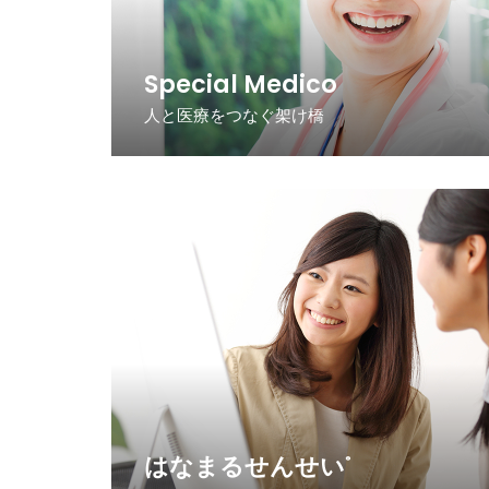
Special Medico
人と医療をつなぐ架け橋
はなまるせんせい
®