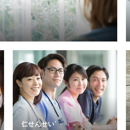
仁せんせい
®