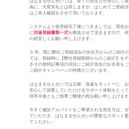
はなまるせんせいでは、全ての先生方が安心して就
為に、大変失礼とは存じますが、はじめてご登録頂
はご本人確認をさせて頂いております。
システムより仮登録完了後につきましては、現在お
に
別途登録書類一式
を郵送させて頂きますので、何
の程宜しくお願い申し上げます。
※ 尚、既に弊社ご登録済みの先生方からのご紹介
ては、登録時に【弊社登録医師からのご紹介】をチ
きその他特記事項の項目にご紹介先生のお名前をご
ご紹介キャンペーンの特典がございます。
はなまるせんせいでは正確、迅速をモットーに、お
安心して就業していただけるサポート体制をとって
何卒今後ともご指導ご鞭撻の程お願い申し上げます
今すぐ健診アルバイトをご希望される先生方は、ぜ
ていただき、はなまるせんせいの豊富なスポット案
てください。