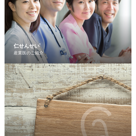
仁せんせい
®
産業医のご紹介