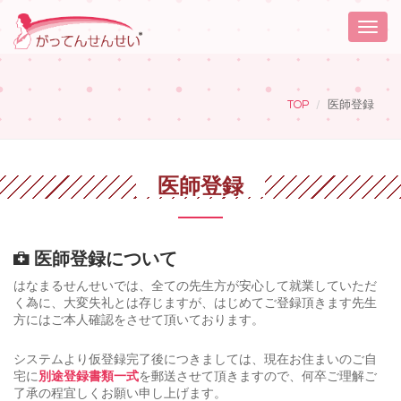
Toggle
naviga
TOP
医師登録
医師登録
医師登録について
はなまるせんせいでは、全ての先生方が安心して就業していただ
く為に、大変失礼とは存じますが、はじめてご登録頂きます先生
方にはご本人確認をさせて頂いております。
システムより仮登録完了後につきましては、現在お住まいのご自
宅に
別途登録書類一式
を郵送させて頂きますので、何卒ご理解ご
了承の程宜しくお願い申し上げます。