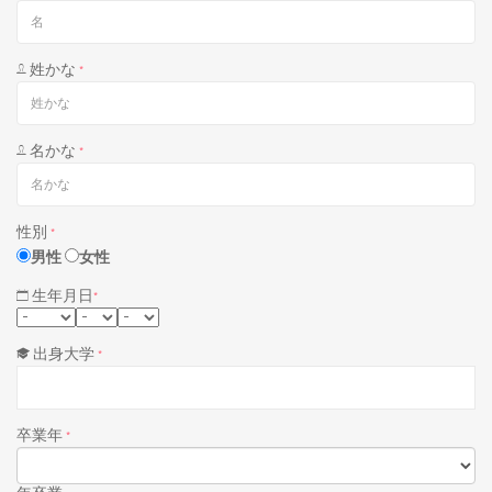
姓かな
*
名かな
*
性別
*
男性
女性
生年月日
*
出身大学
*
卒業年
*