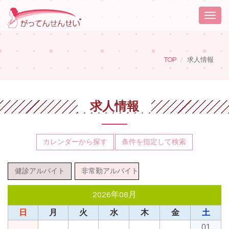
Toggle
naviga
TOP
求人情報
求人情報
カレンダーから探す
条件を指定して検索
健診アルバイト
非常勤アルバイト
2026年08月
日
月
火
水
木
金
土
01