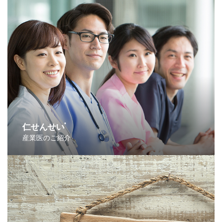
仁せんせい
®
産業医のご紹介