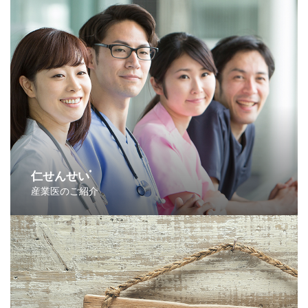
仁せんせい
®
産業医のご紹介