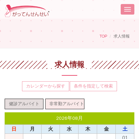
Toggle
naviga
TOP
求人情報
求人情報
カレンダーから探す
条件を指定して検索
健診アルバイト
非常勤アルバイト
2026年08月
日
月
火
水
木
金
土
01