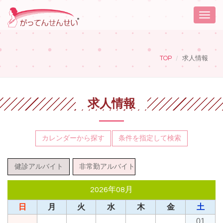
Toggle
naviga
TOP
求人情報
求人情報
カレンダーから探す
条件を指定して検索
健診アルバイト
非常勤アルバイト
2026年08月
日
月
火
水
木
金
土
01