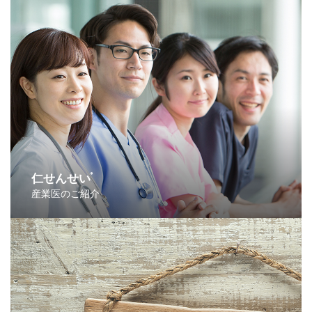
仁せんせい
®
産業医のご紹介